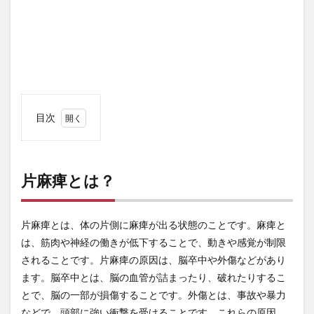
目次
1
片麻
痺と
は？
片麻痺とは？
2
顔面
神経
片麻痺とは、体の片側に麻痺が出る状態のことです。麻痺と
麻痺
は、筋肉や神経の働きが低下することで、動きや感覚が制限
と
されることです。片麻痺の原因は、脳卒中や外傷などがあり
は？
ます。脳卒中とは、脳の血管が詰まったり、破れたりするこ
3
とで、脳の一部が損傷することです。外傷とは、事故や暴力
顔の
麻痺
などで、頭部に強い衝撃を受けることです。これらの原因