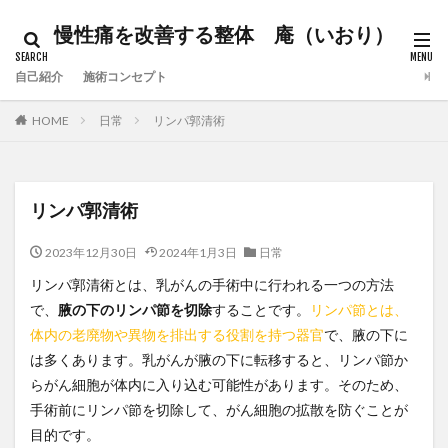
慢性痛を改善する整体 庵（いおり）
自己紹介
施術コンセプト
HOME
日常
リンパ郭清術
リンパ郭清術
2023年12月30日
2024年1月3日
日常
リンパ郭清術とは、乳がんの手術中に行われる一つの方法
で、
腋の下のリンパ節を切除
することです。
リンパ節とは、
体内の老廃物や異物を排出する役割を持つ器官
で、腋の下に
は多くあります。乳がんが腋の下に転移すると、リンパ節か
らがん細胞が体内に入り込む可能性があります。そのため、
手術前にリンパ節を切除して、がん細胞の拡散を防ぐことが
目的です。