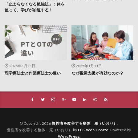
「止まらなくなる勉強法」：体を
使って、学びが加速する！
2025年1月11日
2025年1月11日
理学療法士と作業療法士の違い
なぜ視覚支援が有効なのか？
© Copyright 2026
慢性痛を改善する整体 庵（いおり）
.
慢性痛を改善する整体 庵（いおり） by
FIT-Web Create
. Powered by
WordPress
.